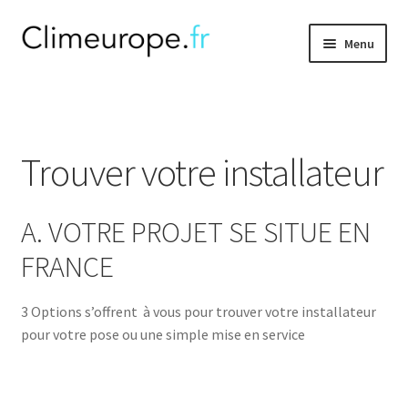
Aller
Aller
Menu
à
au
la
contenu
Ouvrir
Climatisation
navigation
le
menu
Gainable
enfant
Trouver votre installateur
Ouvrir
Accessoires
le
A. VOTRE PROJET SE SITUE EN
menu
Ouvrir
Thermodynamique
enfant
le
FRANCE
menu
Ouvrir
F.A.Q
enfant
le
3 Options s’offrent à vous pour trouver votre installateur
menu
Installateur
pour votre pose ou une simple mise en service
enfant