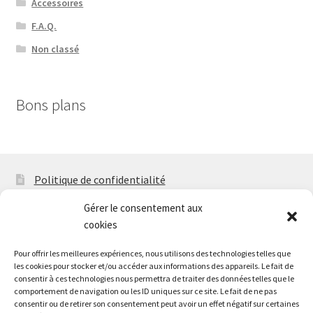
Accessoires
F.A.Q.
Non classé
Bons plans
Politique de confidentialité
Mentions légales
Gérer le consentement aux
cookies
F.A.Q
Pour offrir les meilleures expériences, nous utilisons des technologies telles que
Politique de cookies (EU)
les cookies pour stocker et/ou accéder aux informations des appareils. Le fait de
consentir à ces technologies nous permettra de traiter des données telles que le
Contact
comportement de navigation ou les ID uniques sur ce site. Le fait de ne pas
consentir ou de retirer son consentement peut avoir un effet négatif sur certaines