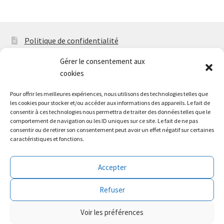
Politique de confidentialité
Mentions légales
Gérer le consentement aux
cookies
F.A.Q
Pour offrir les meilleures expériences, nous utilisons des technologies telles que
Politique de cookies (EU)
les cookies pour stocker et/ou accéder aux informations des appareils. Le fait de
consentir à ces technologies nous permettra de traiter des données telles que le
Contact
comportement de navigation ou les ID uniques sur ce site. Le fait de ne pas
consentir ou de retirer son consentement peut avoir un effet négatif sur certaines
caractéristiques et fonctions.
Accepter
© Climeurope.fr 2026
Refuser
Construit avec Storefront
.
Voir les préférences