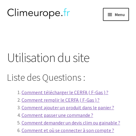
Aller
Aller
Menu
à
au
la
contenu
Ouvrir
Climatisation
navigation
le
menu
Gainable
enfant
Utilisation du site
Ouvrir
Accessoires
le
Liste des Questions :
menu
Ouvrir
Thermodynamique
enfant
le
menu
Ouvrir
Comment télécharger le CERFA ( F-Gas ) ?
F.A.Q
enfant
le
Comment remplir le CERFA ( F-Gas ) ?
menu
Comment ajouter un produit dans le panier ?
Base de la Climatisation
enfant
Comment passer une commande ?
Comment demander un devis clim ou gainable ?
Utilisation du site
Comment et où se connecter à son compte ?