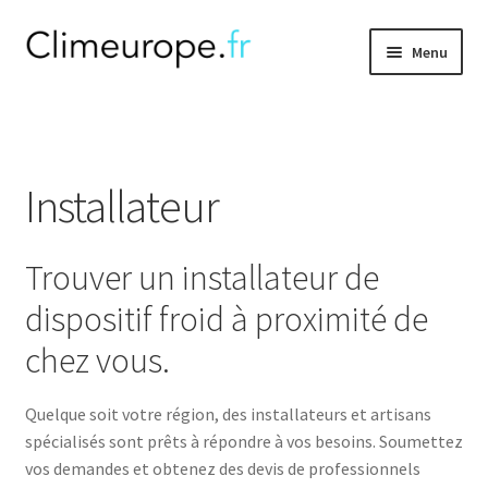
Aller
Aller
Menu
à
au
la
contenu
Ouvrir
Climatisation
navigation
le
menu
Gainable
enfant
Installateur
Ouvrir
Accessoires
le
Trouver un installateur de
menu
Ouvrir
Thermodynamique
enfant
le
dispositif froid à proximité de
menu
Ouvrir
F.A.Q
chez vous.
enfant
le
menu
Installateur
enfant
Quelque soit votre région, des installateurs et artisans
spécialisés sont prêts à répondre à vos besoins. Soumettez
vos demandes et obtenez des devis de professionnels