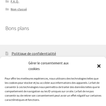
F.A.Q.
Non classé
Bons plans
Politique de confidentialité
Mentions légales
Gérer le consentement aux
cookies
F.A.Q
Pour offrir les meilleures expériences, nous utilisons des technologies telles que
Politique de cookies (EU)
les cookies pour stocker et/ou accéder aux informations des appareils. Le fait de
consentir à ces technologies nous permettra de traiter des données telles que le
Contact
comportement de navigation ou les ID uniques sur ce site. Le fait de ne pas
consentir ou de retirer son consentement peut avoir un effet négatif sur certaines
caractéristiques et fonctions.