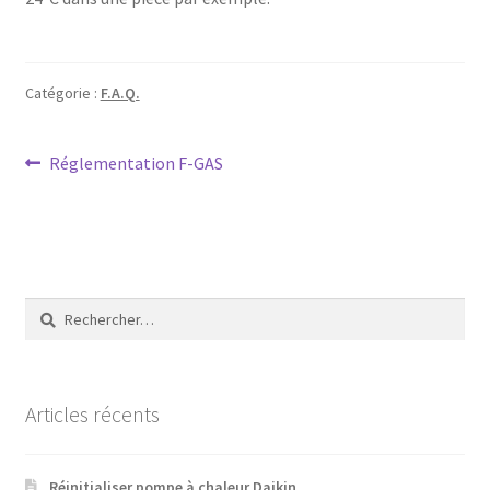
Catégorie :
F.A.Q.
Navigation
Article
Réglementation F-GAS
précédent :
de
l’article
Rechercher :
Articles récents
Réinitialiser pompe à chaleur Daikin