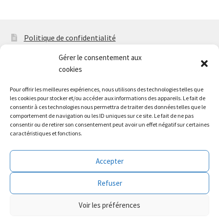
Politique de confidentialité
Mentions légales
Gérer le consentement aux
cookies
F.A.Q
Pour offrir les meilleures expériences, nous utilisons des technologies telles que
Politique de cookies (EU)
les cookies pour stocker et/ou accéder aux informations des appareils. Le fait de
consentir à ces technologies nous permettra de traiter des données telles que le
Contact
comportement de navigation ou les ID uniques sur ce site. Le fait de ne pas
consentir ou de retirer son consentement peut avoir un effet négatif sur certaines
caractéristiques et fonctions.
Accepter
© Climeurope.fr 2026
Refuser
Construit avec Storefront
.
Voir les préférences